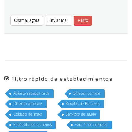
Chamar agora
Enviar mail
+ info
Filtro rápido de establecimientos
Abierto sábados tarde
Ofrecen comidas
Ofrecen almorzos
Regalos de Betanzos
Coidado de imaxe
Servizos de saúde
Especializado en nenos
Para "Ir de compras"