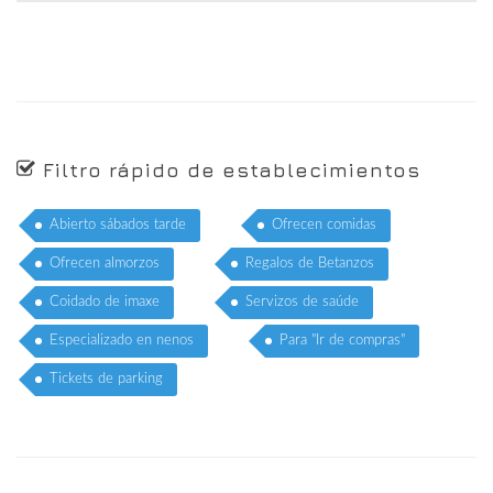
Filtro rápido de establecimientos
Abierto sábados tarde
Ofrecen comidas
Ofrecen almorzos
Regalos de Betanzos
Coidado de imaxe
Servizos de saúde
Especializado en nenos
Para "Ir de compras"
Tickets de parking