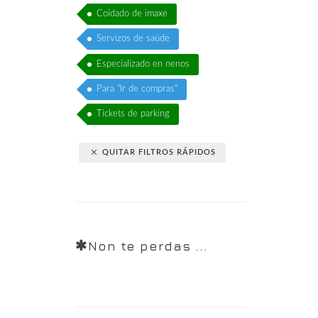
Coidado de imaxe
Servizos de saúde
Especializado en nenos
Para "Ir de compras"
Tickets de parking
QUITAR FILTROS RÁPIDOS
Non te perdas ...