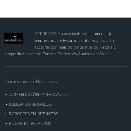
ACEBE CCA é a asociación dos comerciantes e
empresarios de Betanzos, unha organización
sectorial con máis de trinta anos de historia e
integrada na rede de Centros Comerciais Abertos de Galicia.
Comercio en Betanzos
ALIMENTACIÓN EN BETANZOS
BELEZA EN BETANZOS
DEPORTES EN BETANZOS
FOGAR EN BETANZOS