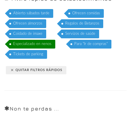
Abierto sábados tarde
Ofrecen comidas
Ofrecen almorzos
Regalos de Betanzos
Coidado de imaxe
Servizos de saúde
Especializado en nenos
Para "Ir de compras"
Tickets de parking
QUITAR FILTROS RÁPIDOS
Non te perdas ...