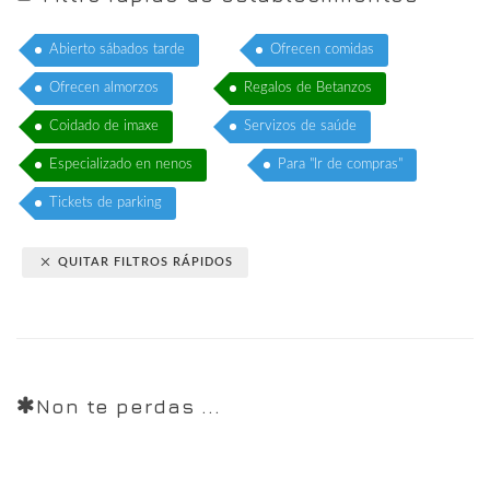
Abierto sábados tarde
Ofrecen comidas
Ofrecen almorzos
Regalos de Betanzos
Coidado de imaxe
Servizos de saúde
Especializado en nenos
Para "Ir de compras"
Tickets de parking
QUITAR FILTROS RÁPIDOS
Non te perdas ...