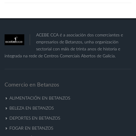
ACEBE CCA é a asociación dos comerciantes e
empresarios de Betanzos, unha organización
sectorial con máis de trinta anos de historia e
integrada na rede de Centros Comerciais Abertos de Galicia.
Comercio en Betanzos
ALIMENTACIÓN EN BETANZOS
BELEZA EN BETANZOS
DEPORTES EN BETANZOS
FOGAR EN BETANZOS