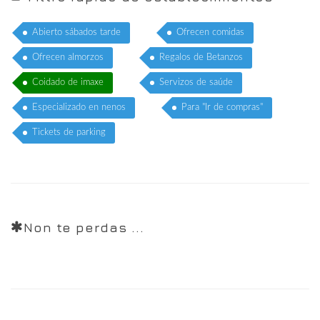
Abierto sábados tarde
Ofrecen comidas
Ofrecen almorzos
Regalos de Betanzos
Coidado de imaxe
Servizos de saúde
Especializado en nenos
Para "Ir de compras"
Tickets de parking
Non te perdas ...