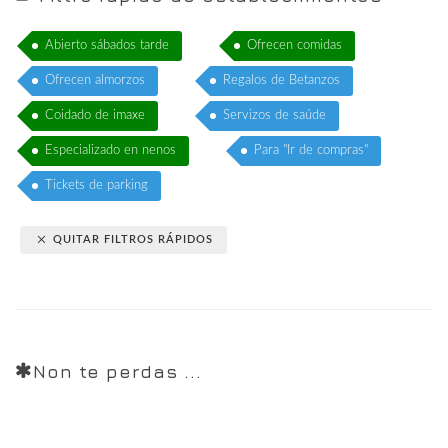
Abierto sábados tarde
Ofrecen comidas
Ofrecen almorzos
Regalos de Betanzos
Coidado de imaxe
Servizos de saúde
Especializado en nenos
Para "Ir de compras"
Tickets de parking
QUITAR FILTROS RÁPIDOS
Non te perdas ...