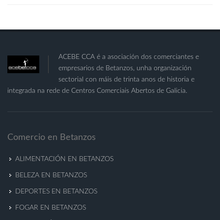
ACEBE CCA é a asociación dos comerciantes e
empresarios de Betanzos, unha organización
sectorial con máis de trinta anos de historia e
integrada na rede de Centros Comerciais Abertos de Galicia.
Comercio en Betanzos
ALIMENTACIÓN EN BETANZOS
BELEZA EN BETANZOS
DEPORTES EN BETANZOS
FOGAR EN BETANZOS