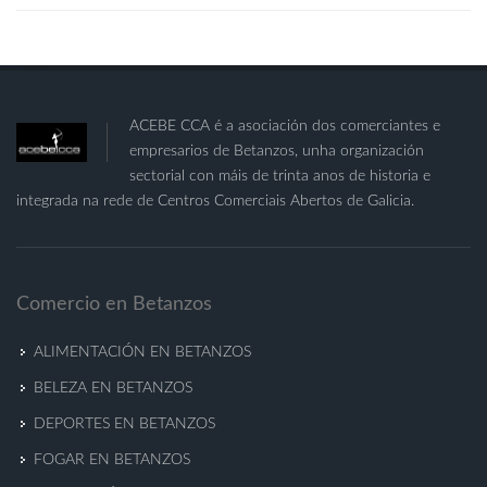
ACEBE CCA é a asociación dos comerciantes e
empresarios de Betanzos, unha organización
sectorial con máis de trinta anos de historia e
integrada na rede de Centros Comerciais Abertos de Galicia.
Comercio en Betanzos
ALIMENTACIÓN EN BETANZOS
BELEZA EN BETANZOS
DEPORTES EN BETANZOS
FOGAR EN BETANZOS