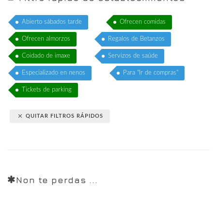
Abierto sábados tarde
Ofrecen comidas
Ofrecen almorzos
Regalos de Betanzos
Coidado de imaxe
Servizos de saúde
Especializado en nenos
Para "Ir de compras"
Tickets de parking
QUITAR FILTROS RÁPIDOS
Non te perdas ...