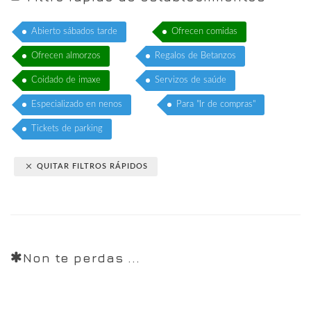
Abierto sábados tarde
Ofrecen comidas
Ofrecen almorzos
Regalos de Betanzos
Coidado de imaxe
Servizos de saúde
Especializado en nenos
Para "Ir de compras"
Tickets de parking
QUITAR FILTROS RÁPIDOS
Non te perdas ...