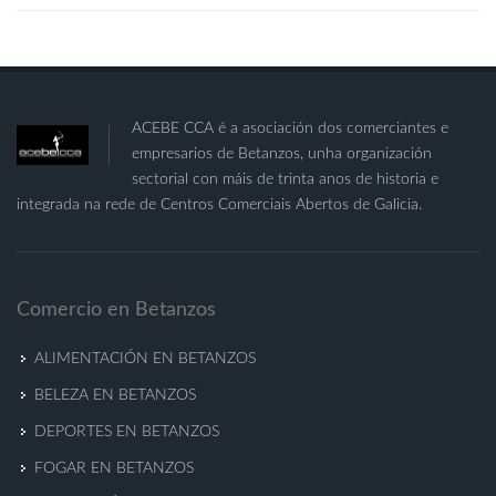
ACEBE CCA é a asociación dos comerciantes e
empresarios de Betanzos, unha organización
sectorial con máis de trinta anos de historia e
integrada na rede de Centros Comerciais Abertos de Galicia.
Comercio en Betanzos
ALIMENTACIÓN EN BETANZOS
BELEZA EN BETANZOS
DEPORTES EN BETANZOS
FOGAR EN BETANZOS