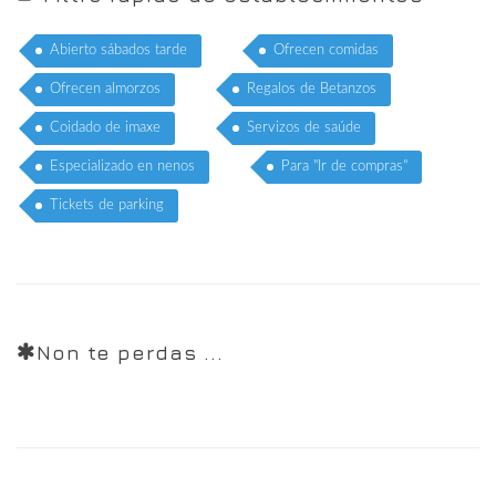
Abierto sábados tarde
Ofrecen comidas
Ofrecen almorzos
Regalos de Betanzos
Coidado de imaxe
Servizos de saúde
Especializado en nenos
Para "Ir de compras"
Tickets de parking
Non te perdas ...