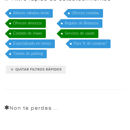
Abierto sábados tarde
Ofrecen comidas
Ofrecen almorzos
Regalos de Betanzos
Coidado de imaxe
Servizos de saúde
Especializado en nenos
Para "Ir de compras"
Tickets de parking
QUITAR FILTROS RÁPIDOS
Non te perdas ...