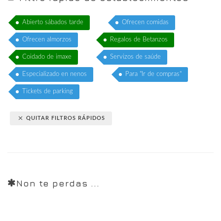
Abierto sábados tarde
Ofrecen comidas
Ofrecen almorzos
Regalos de Betanzos
Coidado de imaxe
Servizos de saúde
Especializado en nenos
Para "Ir de compras"
Tickets de parking
QUITAR FILTROS RÁPIDOS
Non te perdas ...