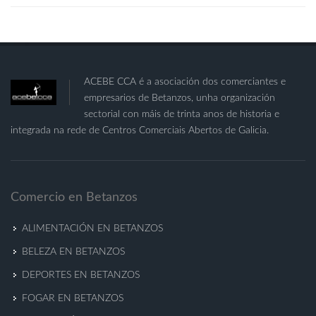
ACEBE CCA é a asociación dos comerciantes e
empresarios de Betanzos, unha organización
sectorial con máis de trinta anos de historia e
integrada na rede de Centros Comerciais Abertos de Galicia.
Comercio en Betanzos
ALIMENTACIÓN EN BETANZOS
BELEZA EN BETANZOS
DEPORTES EN BETANZOS
FOGAR EN BETANZOS