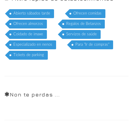
Abierto sábados tarde
Ofrecen comidas
Ofrecen almorzos
Regalos de Betanzos
Coidado de imaxe
Servizos de saúde
Especializado en nenos
Para "Ir de compras"
Tickets de parking
Non te perdas ...