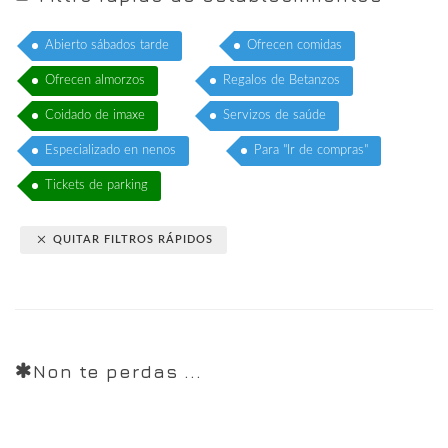
Abierto sábados tarde
Ofrecen comidas
Ofrecen almorzos
Regalos de Betanzos
Coidado de imaxe
Servizos de saúde
Especializado en nenos
Para "Ir de compras"
Tickets de parking
QUITAR FILTROS RÁPIDOS
Non te perdas ...