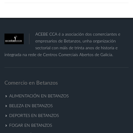
ACEBE CCA é a asociación dos comerciantes e
empresarios de Betanzos, unha organización
sectorial con máis de trinta anos de historia e
integrada na rede de Centros Comerciais Abertos de Galicia.
Comercio en Betanzos
ALIMENTACIÓN EN BETANZOS
BELEZA EN BETANZOS
DEPORTES EN BETANZOS
FOGAR EN BETANZOS