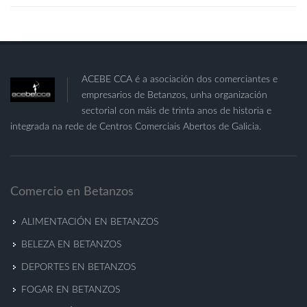
ACEBE CCA é a asociación dos comerciantes e
empresarios de Betanzos, unha organización
sectorial con máis de trinta anos de historia e
integrada na rede de Centros Comerciais Abertos de Galicia.
Comercio en Betanzos
ALIMENTACIÓN EN BETANZOS
BELEZA EN BETANZOS
DEPORTES EN BETANZOS
FOGAR EN BETANZOS