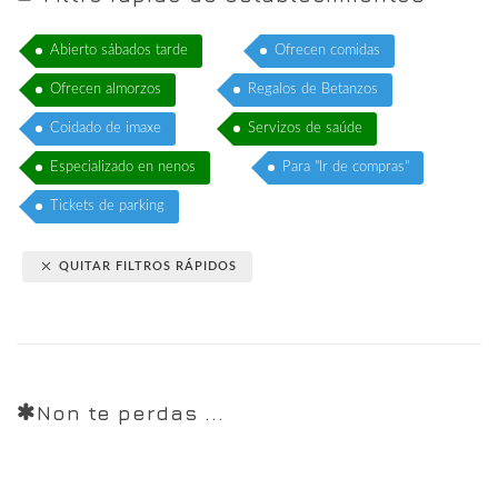
Abierto sábados tarde
Ofrecen comidas
Ofrecen almorzos
Regalos de Betanzos
Coidado de imaxe
Servizos de saúde
Especializado en nenos
Para "Ir de compras"
Tickets de parking
QUITAR FILTROS RÁPIDOS
Non te perdas ...