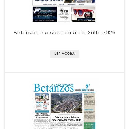
Betanzos e a súa comarca. Xullo 2026
Ver en visor
Ver en detalle
LER AGORA