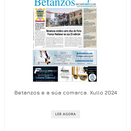
Betanzos e a súa comarca. Xullo 2024
Ver en visor
Ver en detalle
LER AGORA