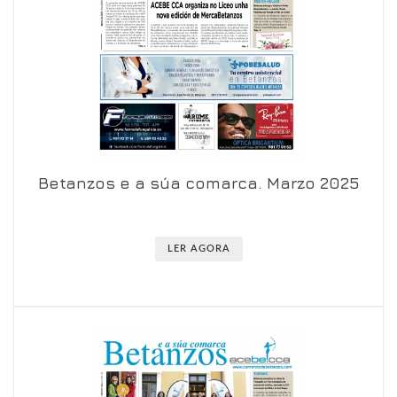
Betanzos e a súa comarca. Marzo 2025
Ver en visor
Ver en detalle
LER AGORA