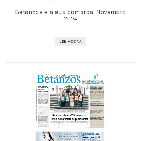
Betanzos e a súa comarca. Novembro
Ver en visor
Ver en detalle
2024
LER AGORA