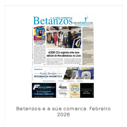
Betanzos e a súa comarca. Febreiro
Ver en visor
Ver en detalle
2026