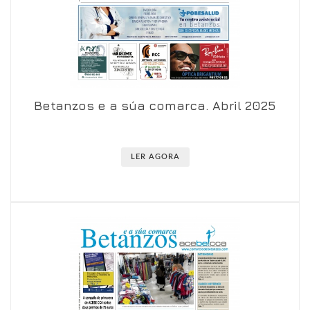
Betanzos e a súa comarca. Abril 2025
Ver en visor
Ver en detalle
LER AGORA