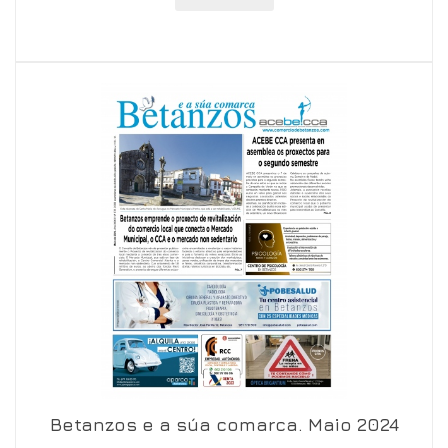
Betanzos e a súa comarca. Maio 2024
Ver en visor
Ver en detalle