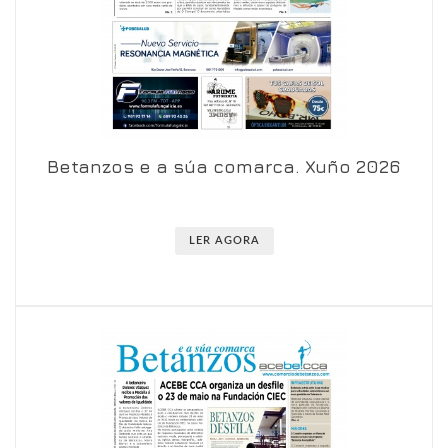
Betanzos e a súa comarca. Xuño 2026
Ver en visor
Ver en detalle
LER AGORA