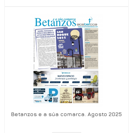
Betanzos e a súa comarca. Agosto 2025
Ver en visor
Ver en detalle