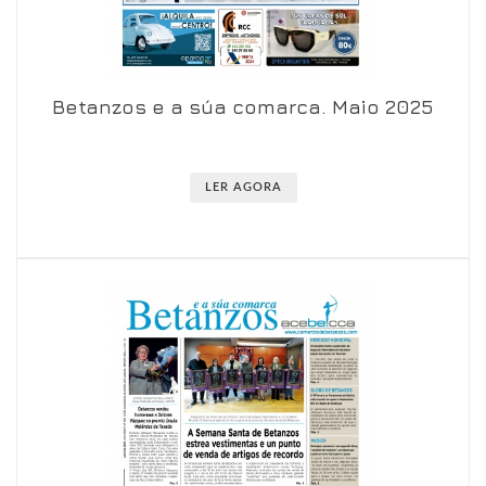
Betanzos e a súa comarca. Maio 2025
Ver en visor
Ver en detalle
LER AGORA