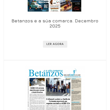
Betanzos e a súa comarca. Decembro
Ver en visor
Ver en detalle
2025
LER AGORA