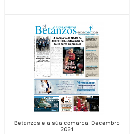
Betanzos e a súa comarca. Decembro
Ver en visor
Ver en detalle
2024