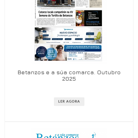
Betanzos e a súa comarca. Outubro
Ver en visor
Ver en detalle
2025
LER AGORA