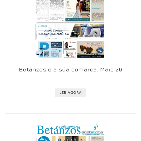
Betanzos e a súa comarca. Maio 26
Ver en visor
Ver en detalle
LER AGORA