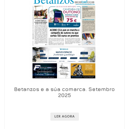
Betanzos e a súa comarca. Setembro
Ver en visor
Ver en detalle
2025
LER AGORA