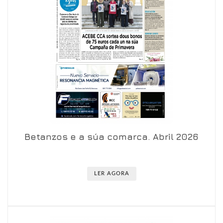
Betanzos e a súa comarca. Abril 2026
Ver en visor
Ver en detalle
LER AGORA