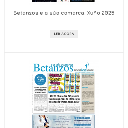
Betanzos e a súa comarca. Xuño 2025
Ver en visor
Ver en detalle
LER AGORA