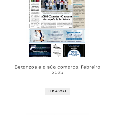
Betanzos e a súa comarca. Febreiro
Ver en visor
Ver en detalle
2025
LER AGORA