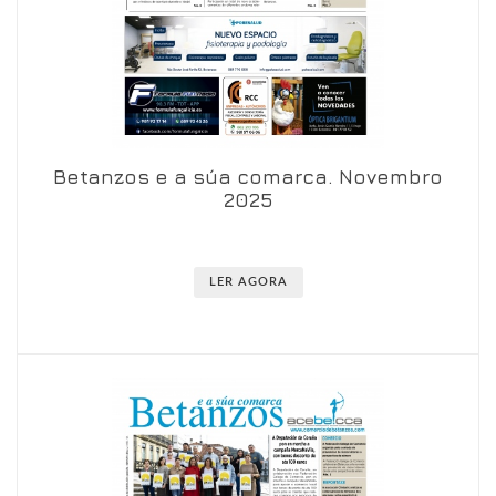
Betanzos e a súa comarca. Novembro
Ver en visor
Ver en detalle
2025
LER AGORA