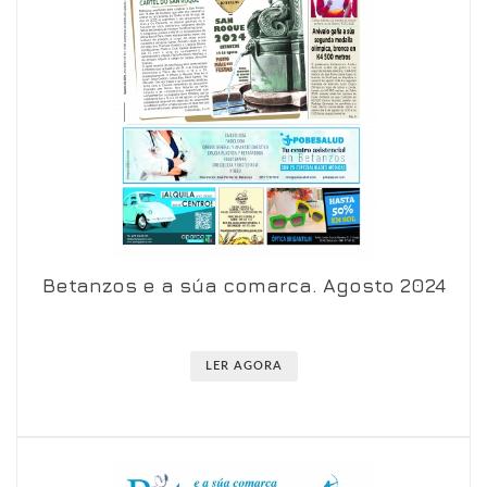
Betanzos e a súa comarca. Agosto 2024
Ver en visor
Ver en detalle
LER AGORA