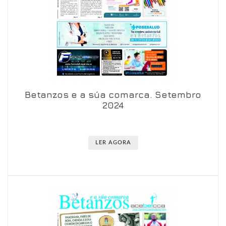
Betanzos e a súa comarca. Setembro
Ver en visor
Ver en detalle
2024
LER AGORA