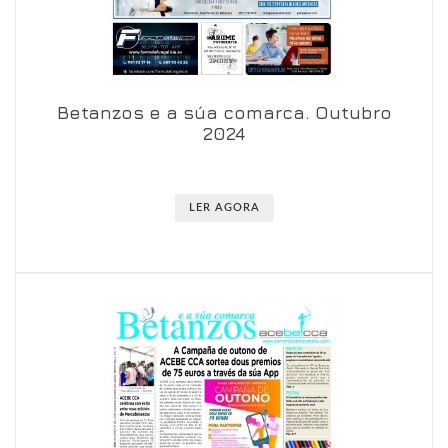
Betanzos e a súa comarca. Outubro
Ver en visor
Ver en detalle
2024
LER AGORA