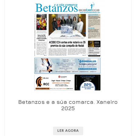
Betanzos e a súa comarca. Xaneiro
Ver en visor
Ver en detalle
2025
LER AGORA