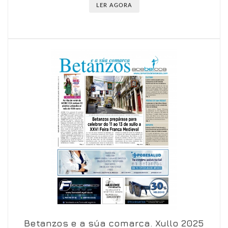
LER AGORA
Betanzos e a súa comarca. Xullo 2025
Ver en visor
Ver en detalle